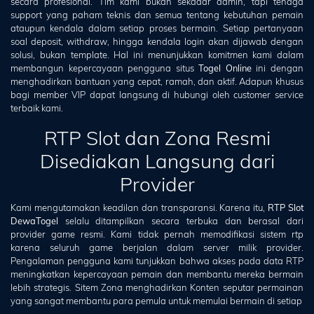
secara profesional. Tim kami bukan sekadar admin, tapi tenaga
support yang paham teknis dan semua tentang kebutuhan pemain
ataupun kendala dalam setiap proses bermain. Setiap pertanyaan
soal deposit, withdraw, hingga kendala login akan dijawab dengan
solusi, bukan template. Hal ini menunjukkan komitmen kami dalam
membangun kepercayaan pengguna situs
Togel Online
ini dengan
menghadirkan bantuan yang cepat, ramah, dan aktif. Adapun khusus
bagi member VIP dapat langsung di hubungi oleh customer service
terbaik kami.
RTP Slot dan Zona Resmi
Disediakan Langsung dari
Provider
Kami mengutamakan keadilan dan transparansi. Karena itu,
RTP Slot
DewaTogel
selalu ditampilkan secara terbuka dan berasal dari
provider game resmi. Kami tidak pernah memodifikasi sistem rtp
karena seluruh game berjalan dalam server milik provider.
Pengalaman pengguna kami tunjukkan bahwa akses pada data RTP
meningkatkan kepercayaan pemain dan membantu mereka bermain
lebih strategis. Sitem Zona menghadirkan Konten seputar permainan
yang sangat membantu para pemula untuk memulai bermain di setiap