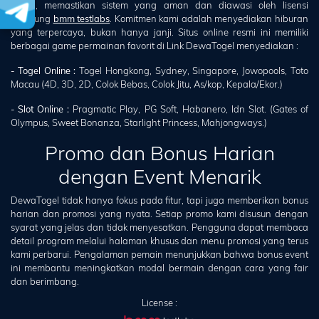
tahun, memastikan sistem yang aman dan diawasi oleh lisensi
langsung
bmm testlabs
. Komitmen kami adalah menyediakan hiburan
yang terpercaya, bukan hanya janji. Situs online resmi ini memiliki
berbagai game permainan favorit di Link DewaTogel menyediakan :
- Togel Online :
Togel Hongkong, Sydney, Singapore, Jowopools, Toto
Macau (4D, 3D, 2D, Colok Bebas, Colok Jitu, As/kop, Kepala/Ekor.)
- Slot Online :
Pragmatic Play, PG Soft, Habanero, Idn Slot. (Gates of
Olympus, Sweet Bonanza, Starlight Princess, Mahjongways.)
Promo dan Bonus Harian
dengan Event Menarik
DewaTogel tidak hanya fokus pada fitur, tapi juga memberikan bonus
harian dan promosi yang nyata. Setiap promo kami disusun dengan
syarat yang jelas dan tidak menyesatkan. Pengguna dapat membaca
detail program melalui halaman khusus dan menu promosi yang terus
kami perbarui. Pengalaman pemain menunjukkan bahwa bonus event
ini membantu meningkatkan modal bermain dengan cara yang fair
dan berimbang.
License :