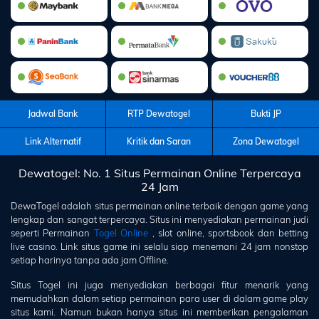
Jadwal Bank
RTP Dewatogel
Bukti JP
Link Alternatif
Kritik dan Saran
Zona Dewatogel
Dewatogel: No. 1 Situs Permainan Online Terpercaya
24 Jam
DewaTogel
adalah situs permainan online terbaik dengan game yang
lengkap dan sangat terpercaya. Situs ini menyediakan permainan judi
seperti Permainan
Togel Online
, slot online, sportsbook dan betting
live casino. Link situs game ini selalu siap menemani 24 jam nonstop
setiap harinya tanpa ada jam Offline.
Situs Togel ini juga menyediakan berbagai fitur menarik yang
memudahkan dalam setiap permainan para user di dalam game play
situs kami. Namun bukan hanya situs ini memberikan pengalaman