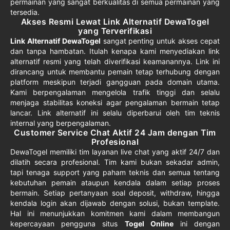
permainan yang sangat berkualitas di semua permainan yang
tersedia.
Akses Resmi Lewat Link Alternatif DewaTogel
yang Terverifikasi
Link Alternatif DewaTogel
sangat penting untuk akses cepat
dan tanpa hambatan. Itulah kenapa kami menyediakan link
alternatif resmi yang telah diverifikasi keamanannya. Link ini
dirancang untuk membantu pemain tetap terhubung dengan
platform meskipun terjadi gangguan pada domain utama.
Kami berpengalaman mengelola trafik tinggi dan selalu
menjaga stabilitas koneksi agar pengalaman bermain tetap
lancar. Link alternatif ini selalu diperbarui oleh tim teknis
internal yang berpengalaman.
Customer Service Chat Aktif 24 Jam dengan Tim
Profesional
DewaTogel memiliki tim layanan live chat yang aktif 24/7 dan
dilatih secara profesional. Tim kami bukan sekadar admin,
tapi tenaga support yang paham teknis dan semua tentang
kebutuhan pemain ataupun kendala dalam setiap proses
bermain. Setiap pertanyaan soal deposit, withdraw, hingga
kendala login akan dijawab dengan solusi, bukan template.
Hal ini menunjukkan komitmen kami dalam membangun
kepercayaan pengguna situs
Togel Online
ini dengan