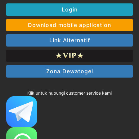
Login
Download mobile application
Link Alternatif
Zona Dewatogel
Klik untuk hubungi customer service kami