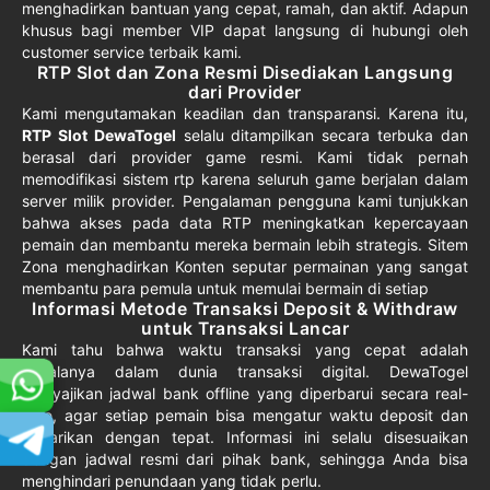
menghadirkan bantuan yang cepat, ramah, dan aktif. Adapun
khusus bagi member VIP dapat langsung di hubungi oleh
customer service terbaik kami.
RTP Slot dan Zona Resmi Disediakan Langsung
dari Provider
Kami mengutamakan keadilan dan transparansi. Karena itu,
RTP Slot DewaTogel
selalu ditampilkan secara terbuka dan
berasal dari provider game resmi. Kami tidak pernah
memodifikasi sistem rtp karena seluruh game berjalan dalam
server milik provider. Pengalaman pengguna kami tunjukkan
bahwa akses pada data RTP meningkatkan kepercayaan
pemain dan membantu mereka bermain lebih strategis. Sitem
Zona menghadirkan Konten seputar permainan yang sangat
membantu para pemula untuk memulai bermain di setiap
Informasi Metode Transaksi Deposit & Withdraw
untuk Transaksi Lancar
Kami tahu bahwa waktu transaksi yang cepat adalah
segalanya dalam dunia transaksi digital. DewaTogel
menyajikan jadwal bank offline yang diperbarui secara real-
time, agar setiap pemain bisa mengatur waktu deposit dan
penarikan dengan tepat. Informasi ini selalu disesuaikan
dengan jadwal resmi dari pihak bank, sehingga Anda bisa
menghindari penundaan yang tidak perlu.