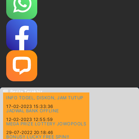
Berita Terakhir
INFO TOGEL, DISKON, JAM TUTUP
17-02-2023 15:33:36
JADWAL BANK OFFLINE
12-02-2023 12:55:59
MEGA PRIZE LOTTERY JOWOPOOLS
29-07-2022 20:18:46
BONUS!! LUCKY FREE SPIN!!