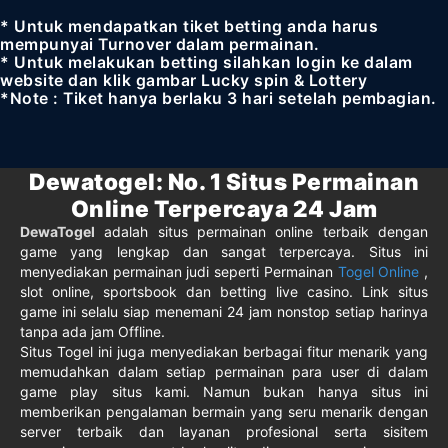
* Untuk mendapatkan tiket betting anda harus
mempunyai Turnover dalam permainan.
* Untuk melakukan betting silahkan login ke dalam
website dan klik gambar Lucky spin & Lottery
*Note : Tiket hanya berlaku 3 hari setelah pembagian.
Dewatogel: No. 1 Situs Permainan
Online Terpercaya 24 Jam
DewaTogel
adalah situs permainan online terbaik dengan
game yang lengkap dan sangat terpercaya. Situs ini
menyediakan permainan judi seperti Permainan
Togel Online
,
slot online, sportsbook dan betting live casino. Link situs
game ini selalu siap menemani 24 jam nonstop setiap harinya
tanpa ada jam Offline.
Situs Togel ini juga menyediakan berbagai fitur menarik yang
memudahkan dalam setiap permainan para user di dalam
game play situs kami. Namun bukan hanya situs ini
memberikan pengalaman bermain yang seru menarik dengan
server terbaik dan layanan profesional serta sisitem